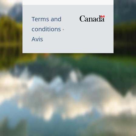
Terms and
/
conditions
Symbole
Avis
du
gouvernem
du
Canada