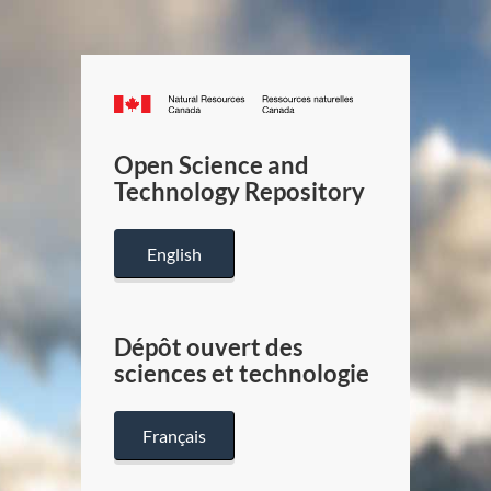
Canada.ca
/
Gouverneme
Open Science and
du
Technology Repository
Canada
English
Dépôt ouvert des
sciences et technologie
Français