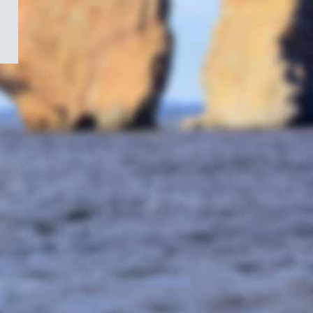
/
Symbole
du
gouvernement
du
Canada