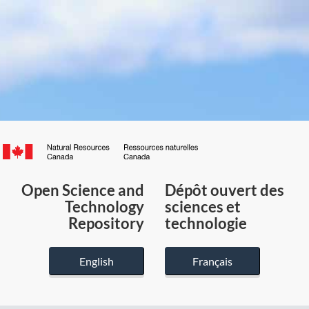
Canada.ca
/
Gouvernement
Open Science and
Dépôt ouvert des
du
Technology
sciences et
Canada
Repository
technologie
English
Français