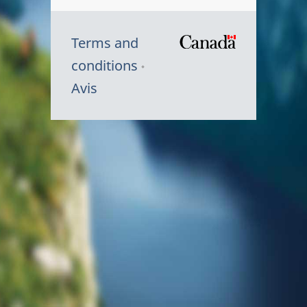
Terms and
/
conditions
Symbole
Avis
du
gouvernem
du
Canada