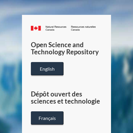
Canada.ca
/
Gouverneme
Open Science and
du
Technology Repository
Canada
English
Dépôt ouvert des
sciences et technologie
Français