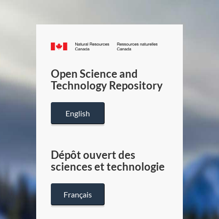
Canada.ca
/
Gouverneme
Open Science and
du
Technology Repository
Canada
English
Dépôt ouvert des
sciences et technologie
Français