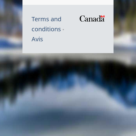
Terms and
/
conditions
Symbole
Avis
du
gouvernem
du
Canada