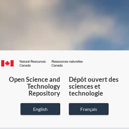
Canada.ca
/
Gouvernement
Open Science and
Dépôt ouvert des
du
Technology
sciences et
Canada
Repository
technologie
English
Français