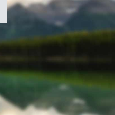
/
Symbole
du
gouvernement
du
Canada