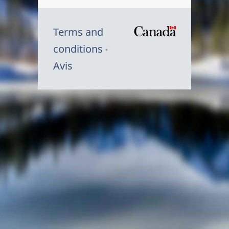
Terms and
/
conditions
Symbole
Avis
du
gouvernem
du
Canada