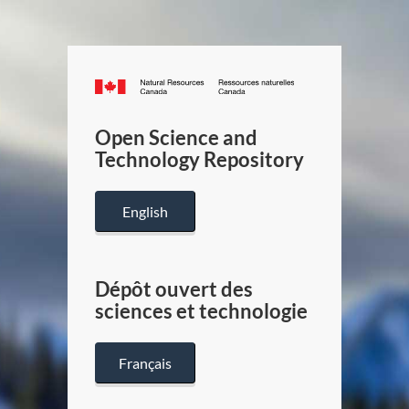
Canada.ca
/
Gouverneme
Open Science and
du
Technology Repository
Canada
English
Dépôt ouvert des
sciences et technologie
Français