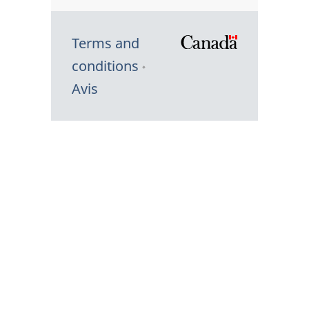
Terms and
/
conditions
Symbole
Avis
du
gouvernem
du
Canada