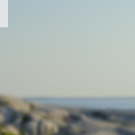
/
Symbole
du
gouvernement
du
Canada