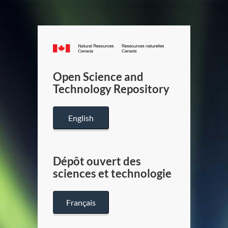
Canada.ca
/
Gouverneme
Open Science and
du
Technology Repository
Canada
English
Dépôt ouvert des
sciences et technologie
Français