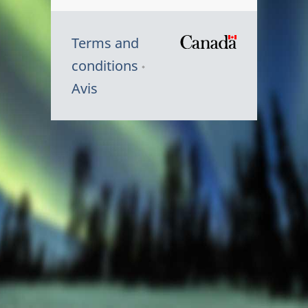
Terms and
/
conditions
Symbole
Avis
du
gouvernem
du
Canada