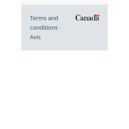
Terms and
/
conditions
Symbole
Avis
du
gouvernem
du
Canada