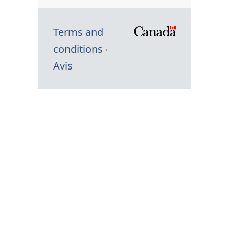
Terms and
/
conditions
Symbole
Avis
du
gouvernem
du
Canada