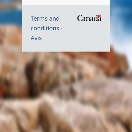
Terms and
/
conditions
Symbole
Avis
du
gouvernem
du
Canada