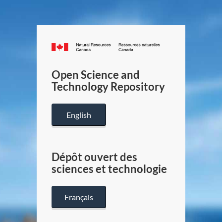
Canada.ca
/
Gouverneme
Open Science and
du
Technology Repository
Canada
English
Dépôt ouvert des
sciences et technologie
Français