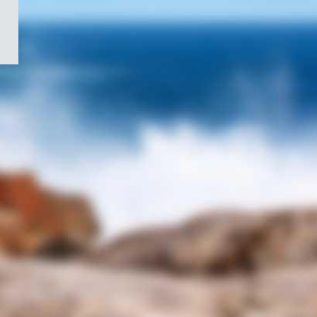
/
Symbole
du
gouvernement
du
Canada