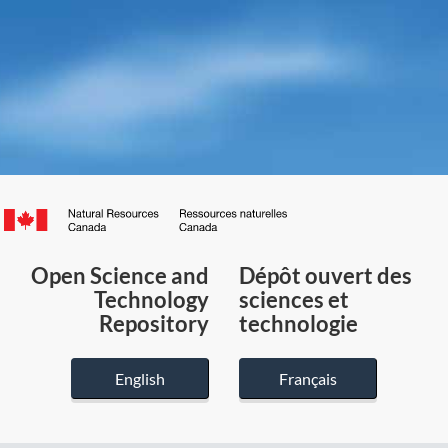
Canada.ca
/
Gouvernement
Open Science and
Dépôt ouvert des
du
Technology
sciences et
Canada
Repository
technologie
English
Français