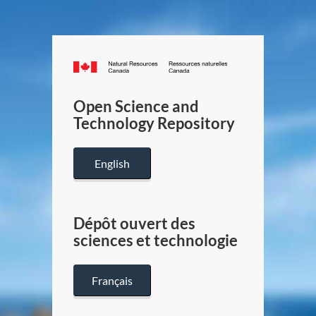
Canada.ca
/
Gouverneme
Open Science and
du
Technology Repository
Canada
English
Dépôt ouvert des
sciences et technologie
Français