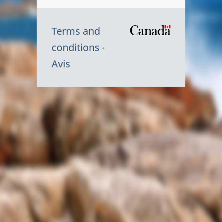
Terms and
/
conditions
Symbole
Avis
du
gouvernem
du
Canada