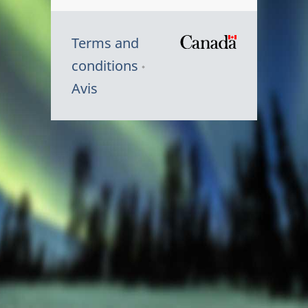
Terms and
/
conditions
Symbole
Avis
du
gouvernem
du
Canada