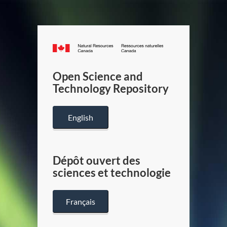
Canada.ca
/
Gouverneme
Open Science and
du
Technology Repository
Canada
English
Dépôt ouvert des
sciences et technologie
Français