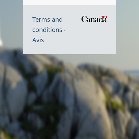
Terms and
/
conditions
Symbole
Avis
du
gouvernem
du
Canada