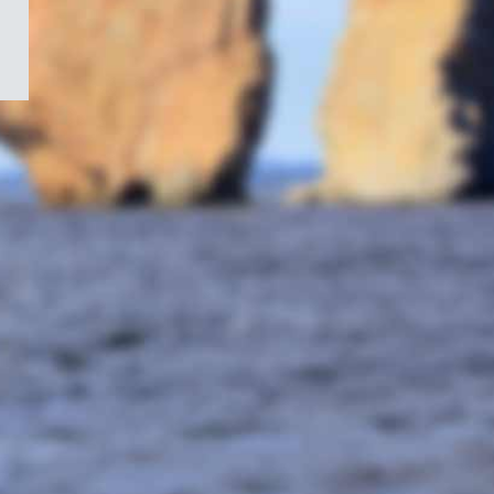
/
Symbole
du
gouvernement
du
Canada