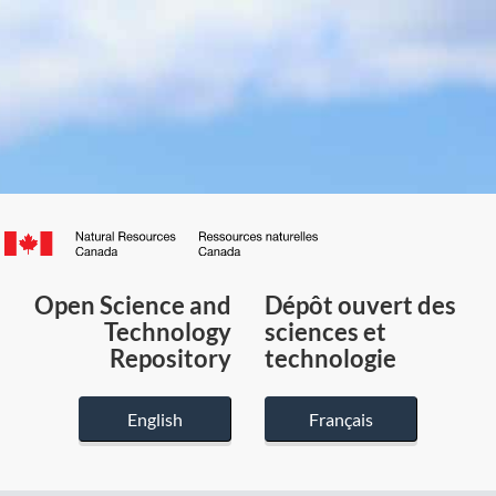
Canada.ca
/
Gouvernement
Open Science and
Dépôt ouvert des
du
Technology
sciences et
Canada
Repository
technologie
English
Français