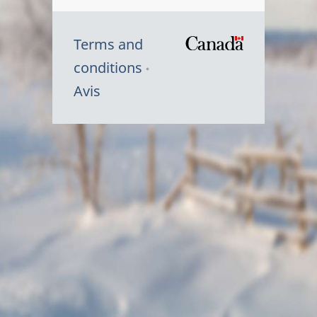
Terms and
/
conditions
Symbole
Avis
du
gouvernem
du
Canada