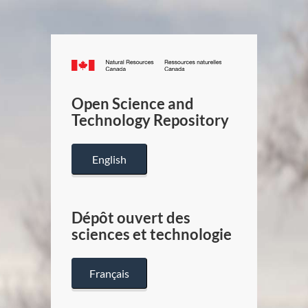
Canada.ca
/
Gouverneme
Open Science and
du
Technology Repository
Canada
English
Dépôt ouvert des
sciences et technologie
Français