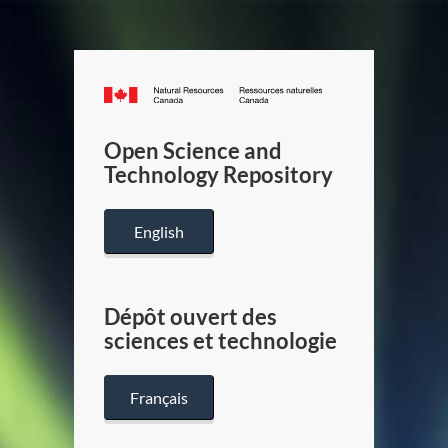
Canada.ca
/
Gouverneme
Open Science and
du
Technology Repository
Canada
English
Dépôt ouvert des
sciences et technologie
Français