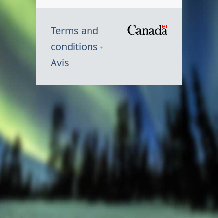
Terms and
/
conditions
Symbole
Avis
du
gouvernem
du
Canada