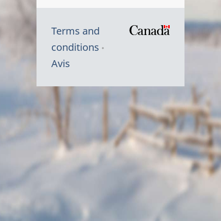
Terms and
/
conditions
Symbole
Avis
du
gouvernem
du
Canada