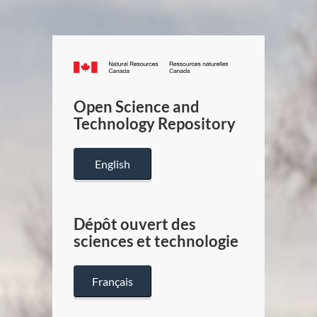
Canada.ca
/
Gouverneme
Open Science and
du
Technology Repository
Canada
English
Dépôt ouvert des
sciences et technologie
Français