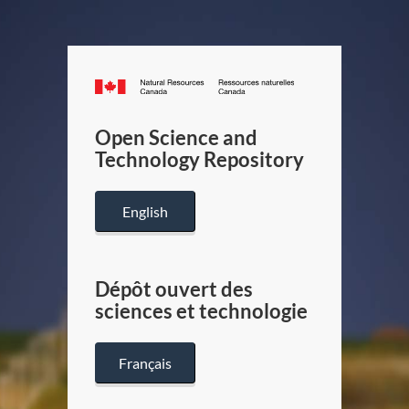
Canada.ca
/
Gouverneme
Open Science and
du
Technology Repository
Canada
English
Dépôt ouvert des
sciences et technologie
Français