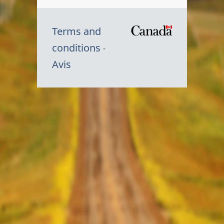
Terms and
/
conditions
Symbole
Avis
du
gouvernem
du
Canada