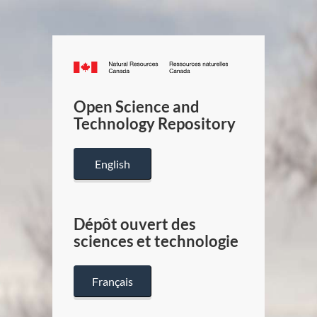
Canada.ca
/
Gouverneme
Open Science and
du
Technology Repository
Canada
English
Dépôt ouvert des
sciences et technologie
Français