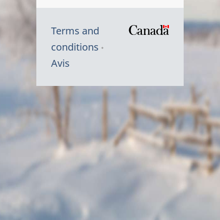
Terms and
/
conditions
Symbole
Avis
du
gouvernem
du
Canada