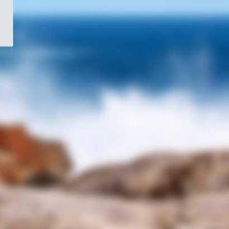
/
Symbole
du
gouvernement
du
Canada