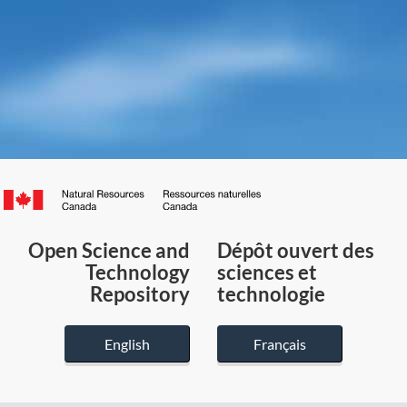
Canada.ca
/
Gouvernement
Open Science and
Dépôt ouvert des
du
Technology
sciences et
Canada
Repository
technologie
English
Français