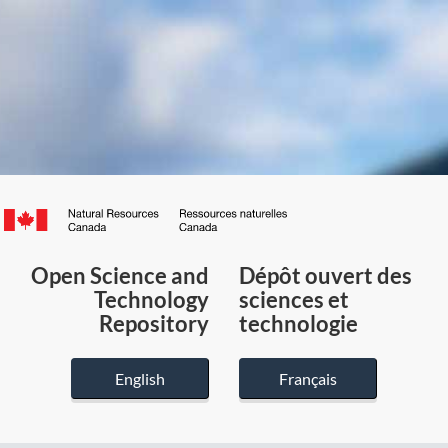
Canada.ca
/
Gouvernement
Open Science and
Dépôt ouvert des
du
Technology
sciences et
Canada
Repository
technologie
English
Français