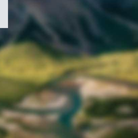
/
Symbole
du
gouvernement
du
Canada