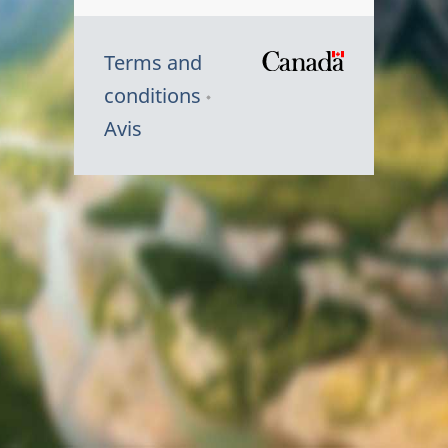
Terms and
/
conditions
Symbole
Avis
du
gouvernem
du
Canada