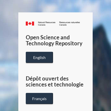
Canada.ca
/
Gouverneme
Open Science and
du
Technology Repository
Canada
English
Dépôt ouvert des
sciences et technologie
Français