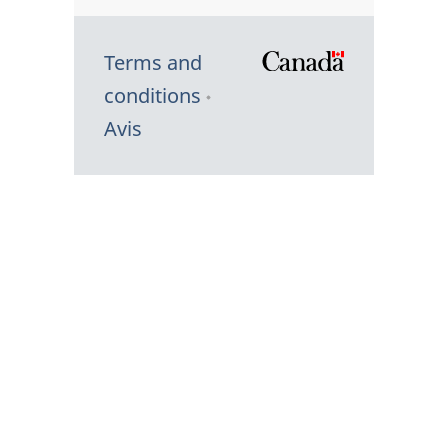
Terms and
/
conditions
Symbole
Avis
du
gouvernem
du
Canada