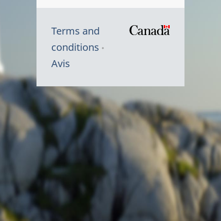
Terms and
/
conditions
Symbole
Avis
du
gouvernem
du
Canada