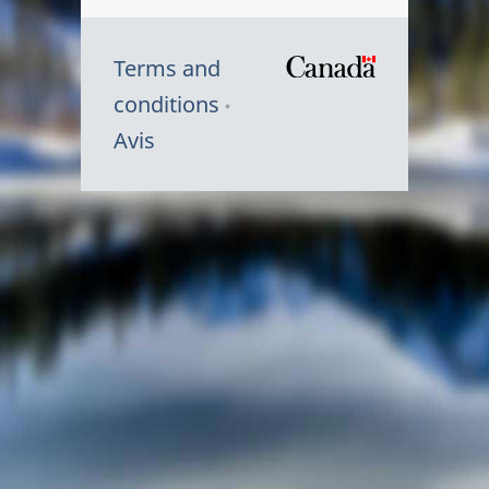
Terms and
/
conditions
Symbole
Avis
du
gouvernem
du
Canada