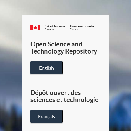
Canada.ca
/
Gouverneme
Open Science and
du
Technology Repository
Canada
English
Dépôt ouvert des
sciences et technologie
Français