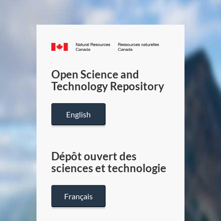
Canada.ca
/
Gouverneme
Open Science and
du
Technology Repository
Canada
English
Dépôt ouvert des
sciences et technologie
Français