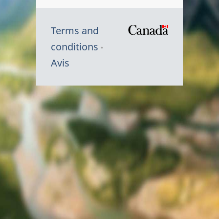
Terms and
/
conditions
Symbole
Avis
du
gouvernem
du
Canada