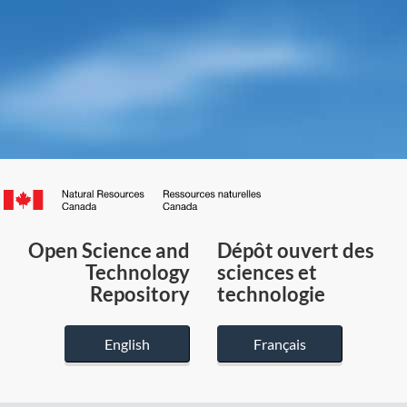
Canada.ca
/
Gouvernement
Open Science and
Dépôt ouvert des
du
Technology
sciences et
Canada
Repository
technologie
English
Français