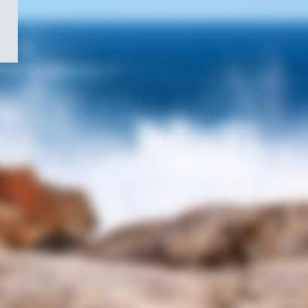
/
Symbole
du
gouvernement
du
Canada