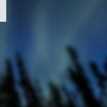
/
Symbole
du
gouvernement
du
Canada