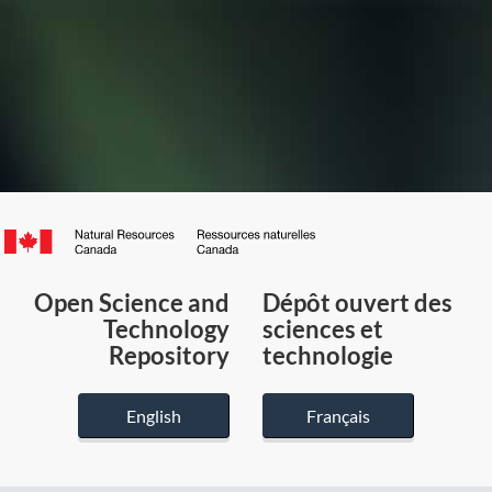
Canada.ca
/
Gouvernement
Open Science and
Dépôt ouvert des
du
Technology
sciences et
Canada
Repository
technologie
English
Français