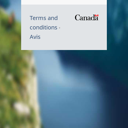
Terms and
/
conditions
Symbole
Avis
du
gouvernem
du
Canada