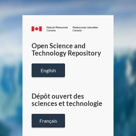
Canada.ca
/
Gouverneme
Open Science and
du
Technology Repository
Canada
English
Dépôt ouvert des
sciences et technologie
Français