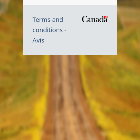
Terms and
/
conditions
Symbole
Avis
du
gouvernem
du
Canada