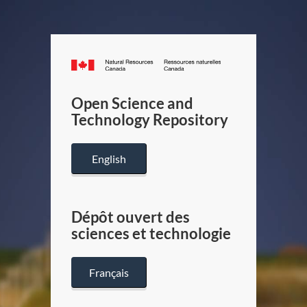
Canada.ca
/
Gouverneme
Open Science and
du
Technology Repository
Canada
English
Dépôt ouvert des
sciences et technologie
Français