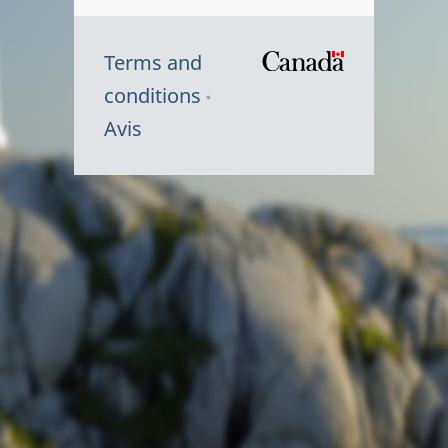
Terms and
/
conditions
Symbole
Avis
du
gouvernem
du
Canada