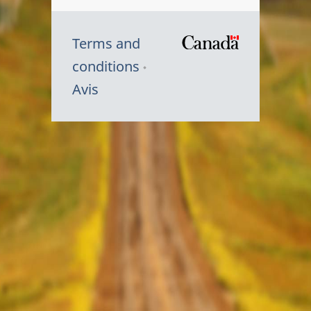
Terms and
/
conditions
Symbole
Avis
du
gouvernem
du
Canada