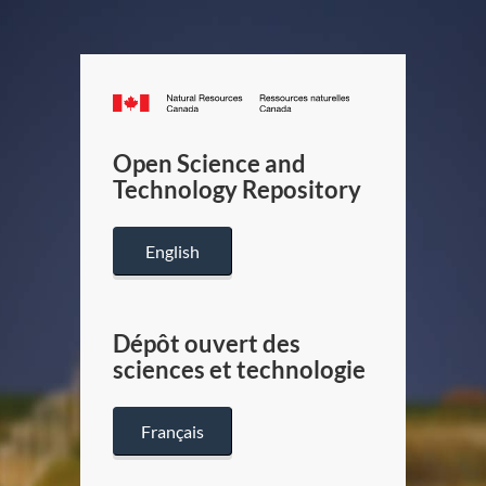
Canada.ca
/
Gouverneme
Open Science and
du
Technology Repository
Canada
English
Dépôt ouvert des
sciences et technologie
Français