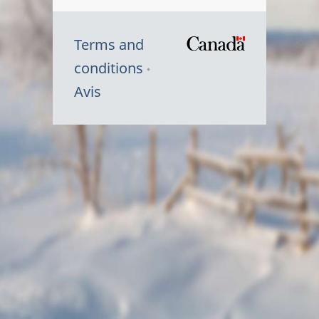
Terms and
/
conditions
Symbole
Avis
du
gouvernem
du
Canada