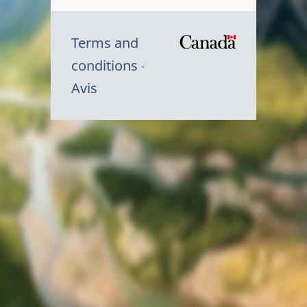
Terms and
/
conditions
Symbole
Avis
du
gouvernem
du
Canada