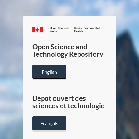
Canada.ca
/
Gouverneme
Open Science and
du
Technology Repository
Canada
English
Dépôt ouvert des
sciences et technologie
Français