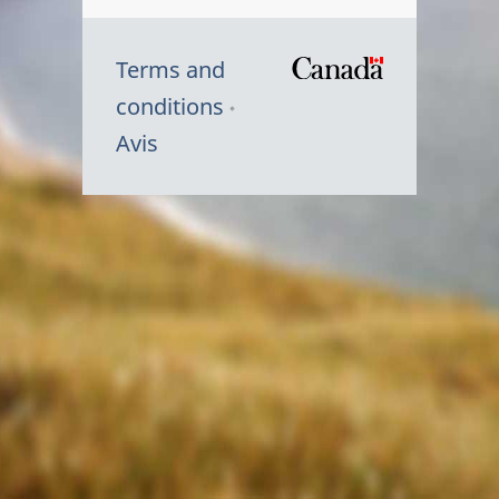
Terms and
/
conditions
Symbole
Avis
du
gouvernem
du
Canada