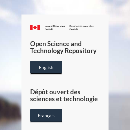
Canada.ca
/
Gouverneme
Open Science and
du
Technology Repository
Canada
English
Dépôt ouvert des
sciences et technologie
Français