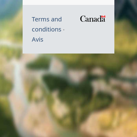
Terms and
/
conditions
Symbole
Avis
du
gouvernem
du
Canada