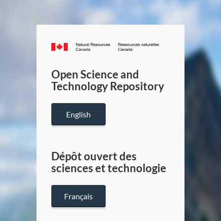
Canada.ca
/
Gouverneme
Open Science and
du
Technology Repository
Canada
English
Dépôt ouvert des
sciences et technologie
Français