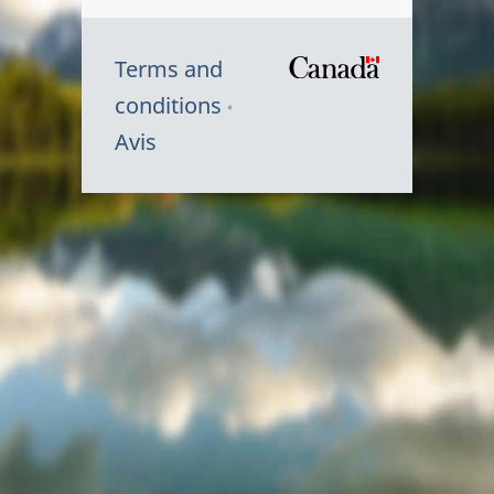
Terms and
/
conditions
Symbole
Avis
du
gouvernem
du
Canada