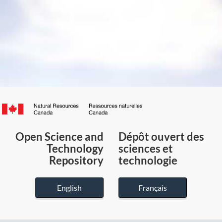
Canada.ca
/
Gouvernement
Open Science and
Dépôt ouvert des
du
Technology
sciences et
Canada
Repository
technologie
English
Français