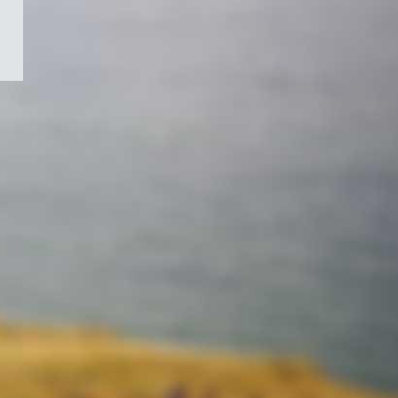
/
Symbole
du
gouvernement
du
Canada