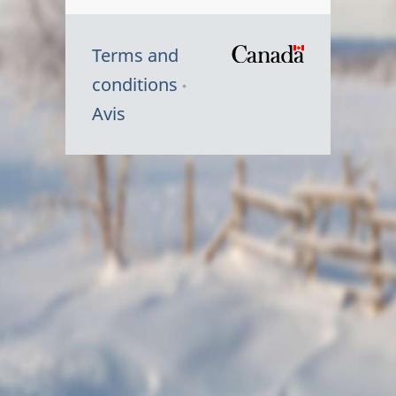
Terms and
/
conditions
Symbole
Avis
du
gouvernem
du
Canada