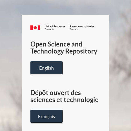
Canada.ca
/
Gouverneme
Open Science and
du
Technology Repository
Canada
English
Dépôt ouvert des
sciences et technologie
Français