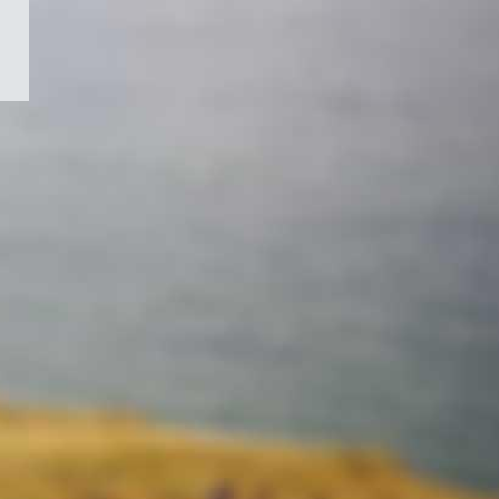
/
Symbole
du
gouvernement
du
Canada