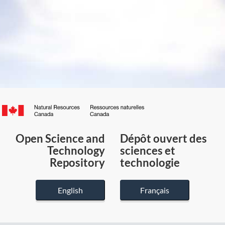
Canada.ca
/
Gouvernement
Open Science and
Dépôt ouvert des
du
Technology
sciences et
Canada
Repository
technologie
English
Français