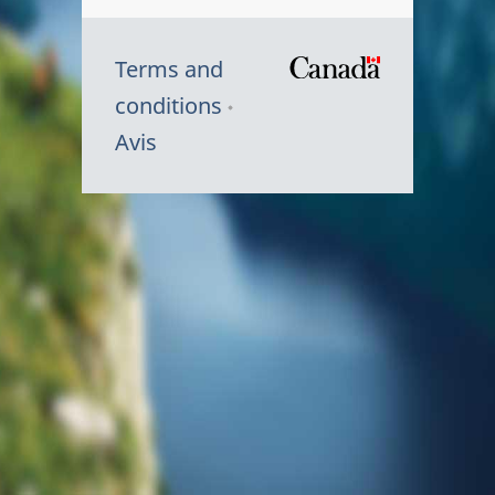
Terms and
/
conditions
Symbole
Avis
du
gouvernem
du
Canada