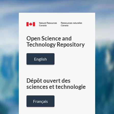
Canada.ca
/
Gouverneme
Open Science and
du
Technology Repository
Canada
English
Dépôt ouvert des
sciences et technologie
Français