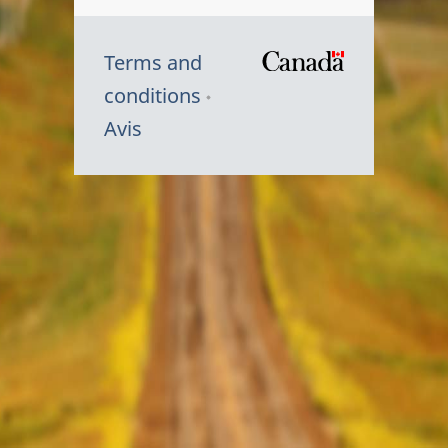
Terms and
/
conditions
Symbole
Avis
du
gouvernem
du
Canada