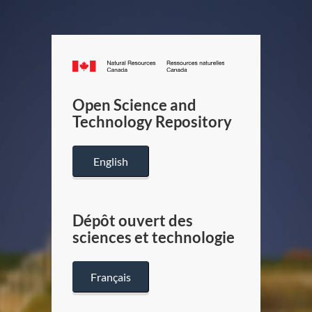
Canada.ca
/
Gouverneme
Open Science and
du
Technology Repository
Canada
English
Dépôt ouvert des
sciences et technologie
Français