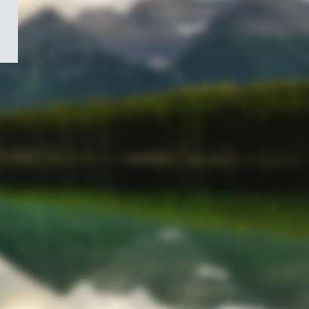
/
Symbole
du
gouvernement
du
Canada