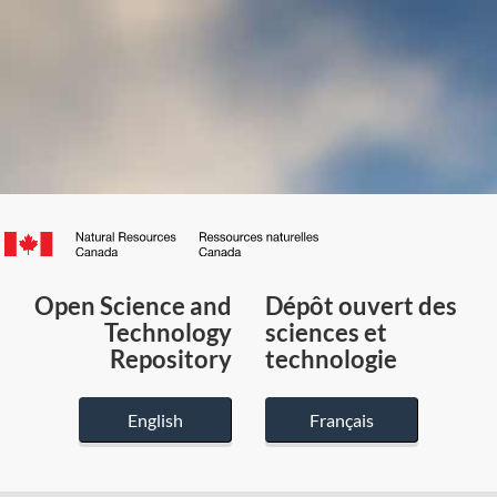
Canada.ca
/
Gouvernement
Open Science and
Dépôt ouvert des
du
Technology
sciences et
Canada
Repository
technologie
English
Français