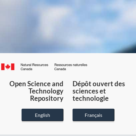
Canada.ca
/
Gouvernement
Open Science and
Dépôt ouvert des
du
Technology
sciences et
Canada
Repository
technologie
English
Français