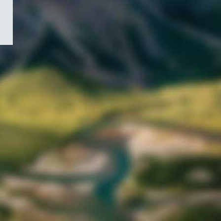
/
Symbole
du
gouvernement
du
Canada