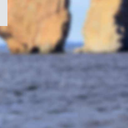
/
Symbole
du
gouvernement
du
Canada