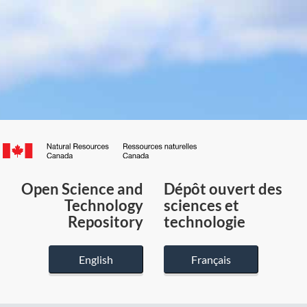
Canada.ca
/
Gouvernement
Open Science and
Dépôt ouvert des
du
Technology
sciences et
Canada
Repository
technologie
English
Français