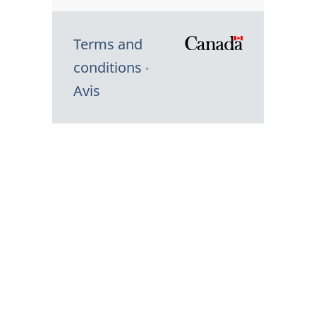
Terms and
/
conditions
Symbole
Avis
du
gouvernem
du
Canada