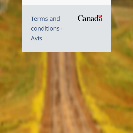
Terms and
/
conditions
Symbole
Avis
du
gouvernem
du
Canada