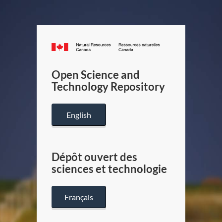
Canada.ca
/
Gouverneme
Open Science and
du
Technology Repository
Canada
English
Dépôt ouvert des
sciences et technologie
Français